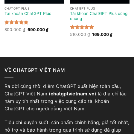
CHATGPT PLUS
CHATGPT PLUS
Tài khoản ChatGPT Plus dùng
Tài khoản ChatGPT Plus
chung
Được xếp
Giá
Giá
800.000
₫
690.000
₫
gốc
hiện
hạng
4.86
Được xếp
Giá
Giá
510.000
₫
169.000
₫
là:
tại
gốc
hiện
5 sao
hạng
5
5
800.000 ₫.
là:
là:
tại
sao
690.000 ₫.
510.000 ₫.
là:
169.000 ₫.
VỀ CHATGPT VIỆT NAM
Ra đời cùng thời điểm
ChatGPT
xuất hiện toàn cầu,
ChatGPT Việt Nam (
chatgptvietnam.vn
) là địa chỉ lâu
năm uy tín nhất trong việc cung cấp tài khoản
ChatGPT cho người dùng Việt Nam.
Tiêu chí xuyên suốt: sản phẩm chính hãng, giá tốt nhất,
hỗ trợ và bảo hành trong quá trình sử dụng đã giúp