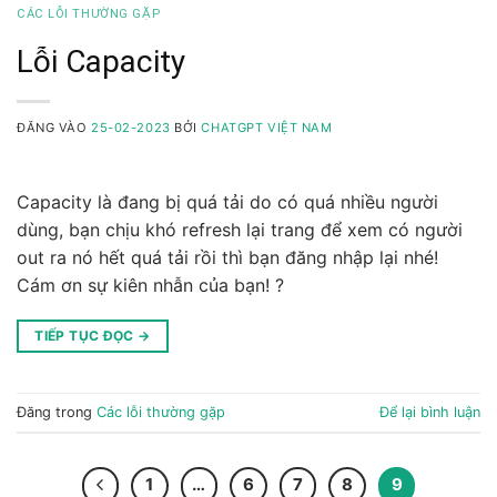
CÁC LỖI THƯỜNG GẶP
Lỗi Capacity
ĐĂNG VÀO
25-02-2023
BỞI
CHATGPT VIỆT NAM
Capacity là đang bị quá tải do có quá nhiều người
dùng, bạn chịu khó refresh lại trang để xem có người
out ra nó hết quá tải rồi thì bạn đăng nhập lại nhé!
Cám ơn sự kiên nhẫn của bạn! ?
TIẾP TỤC ĐỌC
→
Đăng trong
Các lỗi thường gặp
Để lại bình luận
1
…
6
7
8
9