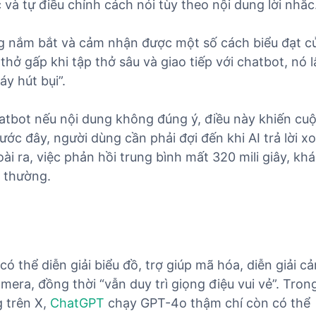
 và tự điều chỉnh cách nói tùy theo nội dung lời nhắc
g nắm bắt và cảm nhận được một số cách biểu đạt c
hở gấp khi tập thở sâu và giao tiếp với chatbot, nó l
áy hút bụi”.
atbot nếu nội dung không đúng ý, điều này khiến cu
ước đây, người dùng cần phải đợi đến khi AI trả lời x
ài ra, việc phản hồi trung bình mất 320 mili giây, khá
 thường.
 thể diễn giải biểu đồ, trợ giúp mã hóa, diễn giải c
era, đồng thời “vẫn duy trì giọng điệu vui vẻ”. Tron
 trên X,
ChatGPT
chạy GPT-4o thậm chí còn có thể