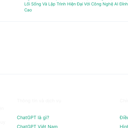
Lối Sống Và Lập Trình Hiện Đại Với Công Nghệ AI Đỉn
Cao
Thông tin và dịch vụ
Chí
ện
ChatGPT là gì?
Điề
 uy
ChatGPT Việt Nam
Hìn