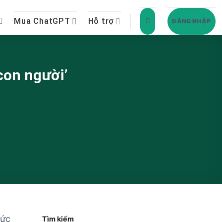
Mua ChatGPT
Hỗ trợ
ĐĂNG NHẬP
con người’
tức
Tìm kiếm