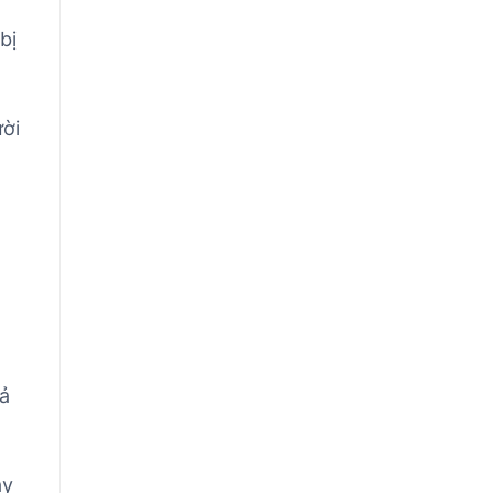
bị
ười
rả
ày