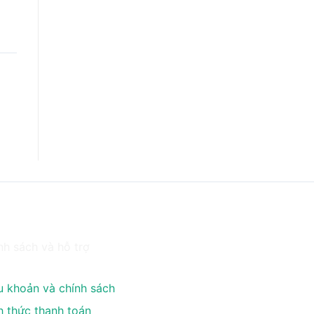
h
nh sách và hỗ trợ
u khoản và chính sách
h thức thanh toán