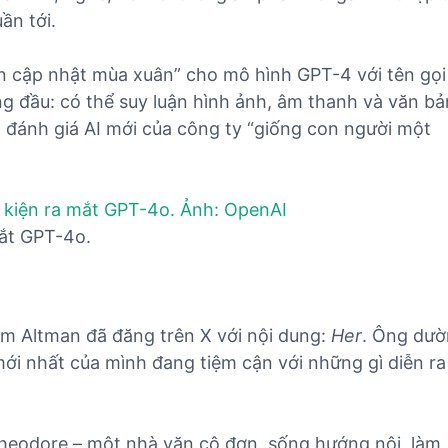
ần tới.
n cập nhật mùa xuân” cho mô hình GPT-4 với tên gọi
g đầu: có thể suy luận hình ảnh, âm thanh và văn bả
ia đánh giá AI mới của công ty “giống con người một
mắt GPT-4o.
m Altman đã đăng trên X với nội dung:
Her
. Ông dư
ới nhất của mình đang tiệm cận với những gì diễn ra
heodore – một nhà văn cô đơn, sống hướng nội, làm