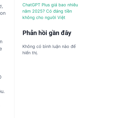
ChatGPT Plus giá bao nhiêu
ợ,
năm 2025? Có đáng tiền
con
không cho người Việt
Phản hồi gần đây
ến
Không có bình luận nào để
e
hiển thị.
O
ệu.
c