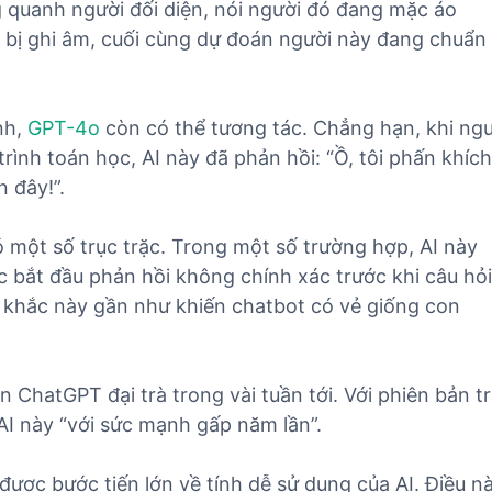
 quanh người đối diện, nói người đó đang mặc áo
 bị ghi âm, cuối cùng dự đoán người này đang chuẩn 
nh,
GPT-4o
còn có thể tương tác. Chẳng hạn, khi ng
ình toán học, AI này đã phản hồi: “Ồ, tôi phấn khích
 đây!”.
 một số trục trặc. Trong một số trường hợp, AI này
ặc bắt đầu phản hồi không chính xác trước khi câu hỏi
 khắc này gần như khiến chatbot có vẻ giống con
 ChatGPT đại trà trong vài tuần tới. Với phiên bản t
 AI này “với sức mạnh gấp năm lần”.
được bước tiến lớn về tính dễ sử dụng của AI. Điều n