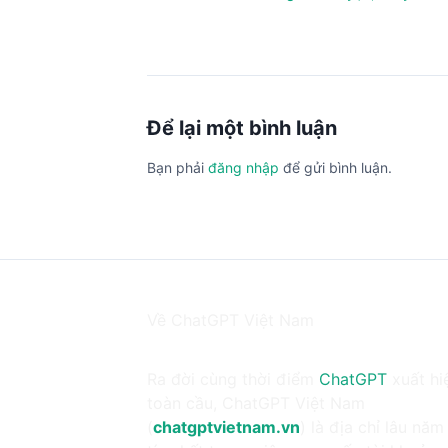
Để lại một bình luận
Bạn phải
đăng nhập
để gửi bình luận.
Về ChatGPT Việt Nam
Ra đời cùng thời điểm
ChatGPT
xuất hi
toàn cầu, ChatGPT Việt Nam
(
chatgptvietnam.vn
) là địa chỉ lâu năm