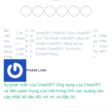
Bài
C
Ch
Ch
T
và
ChatGPT ChatPGT Plus; ChatGPT
viết
h
at
at
Phát
in
đượ
4.0; Tài khoản ChatGPT; Mua tài
này
at
GP
gp
triển
t
c
,
,
khoản ChatGPT; Đăng ký tài
,
,
.
được
G
T
t
Chat
ứ
gắn
khoản ChattGPT; Tài khoản
đăng
P
4.
Plu
GPT
c
thẻ
ChatGPTPlus;
trong
T
0
s
PHẠM LINH
Sự phát triển của ChatGPT
Ứng dụng của ChatGPT
và tầm quan trọng của việc
trong lĩnh vực quảng cáo
cập nhật dữ liệu đối với nó
và tiếp thị