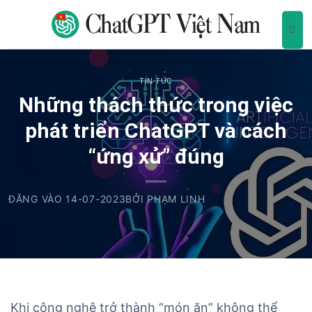
B
ỏ
q
u
a
TIN TỨC
n
Những thách thức trong việc
ộ
i
phát triển ChatGPT và cách
d
“ứng xử” đúng
u
n
g
ĐĂNG VÀO
14-07-2023
BỞI
PHẠM LINH
Khi công nghệ trở thành “món ăn” không thể