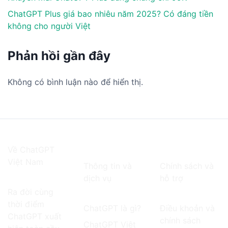
ChatGPT Plus giá bao nhiêu năm 2025? Có đáng tiền
không cho người Việt
Phản hồi gần đây
Không có bình luận nào để hiển thị.
Về ChatGPT
Việt Nam
Thông tin và
Chính sách và
dịch vụ
hỗ trợ
Ra đời cùng
thời điểm
ChatGPT là gì?
Điều khoản và
ChatGPT
xuất
chính sách
ChatGPT Việt