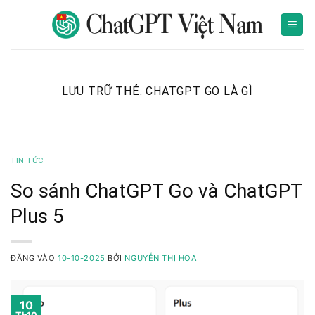
Bỏ
qua
nội
dung
LƯU TRỮ THẺ:
CHATGPT GO LÀ GÌ
TIN TỨC
So sánh ChatGPT Go và ChatGPT
Plus 5
ĐĂNG VÀO
10-10-2025
BỞI
NGUYỄN THỊ HOA
10