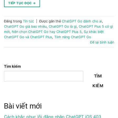
TIẾP TỤC ĐỌC
→
Đăng trong
Tin tức
|
Được gắn thẻ
ChatGPT Go dành cho ai
,
ChatGPT Go giá bao nhiêu
,
ChatGPT Go là gì
,
ChatGPT Plus 5 có gì
mới
,
Nên chọn ChatGPT Go hay ChatGPT Plus 5
,
Sự khác biệt
ChatGPT Go và ChatGPT Plus
,
Tính năng ChatGPT Go
Để lại bình luận
Tìm kiếm
TÌM
KIẾM
Bài viết mới
Cách khắc phục lỗi đăng nhập ChatGPT iOS 403