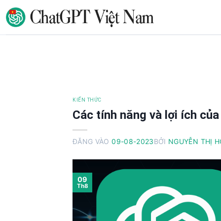
B
ỏ
q
u
a
n
ộ
i
d
u
KIẾN THỨC
n
Các tính năng và lợi ích củ
g
ĐĂNG VÀO
09-08-2023
BỞI
NGUYỄN THỊ 
09
Th8