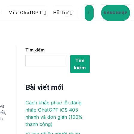
Mua ChatGPT
Hỗ trợ
ĐĂNG NHẬP
Tìm kiếm
Tìm
kiếm
Bài viết mới
Cách khắc phục lỗi đăng
 và
nhập ChatGPT iOS 403
iến,
nhanh và đơn giản (100%
nh
thành công)
Vì sao nhiều người dùng