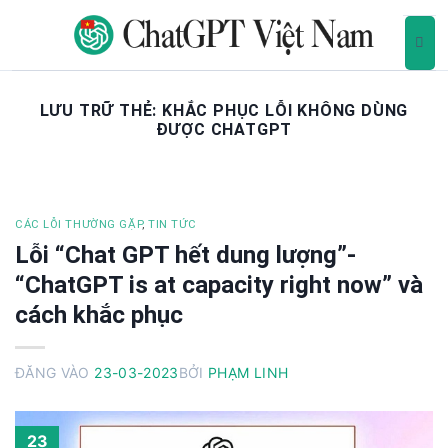
B
ỏ
q
u
a
LƯU TRỮ THẺ:
KHẮC PHỤC LỖI KHÔNG DÙNG
ĐƯỢC CHATGPT
n
ộ
i
d
u
CÁC LỖI THƯỜNG GẶP
,
TIN TỨC
n
Lỗi “Chat GPT hết dung lượng”-
g
“ChatGPT is at capacity right now” và
cách khắc phục
ĐĂNG VÀO
23-03-2023
BỞI
PHẠM LINH
23