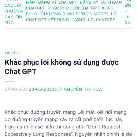
NAM
,
ĐĂNG KÝ CHATGPT
,
ĐĂNG KÝ TÀI KHOẢN
CÁC LỖI
BÌN
|
CHATGPT
,
KHẮC PHỤC LỖI CHATGPT
,
KHẮC
THƯỜNG
H
PHỤC LỖI KHÔNG DÙNG ĐƯỢC CHATGPT
,
LỖI
GẶP
,
TIN
LU
CHAT GPT HẾT DUNG LƯỢNG
,
LỖI CHATGPT
TỨC
ẬN
TIN TỨC
Khắc phục lỗi không sử dụng được
Chat GPT
ĐĂNG VÀO
23-03-2023
BỞI
NGUYỄN THỊ HOA
Khắc phục đường truyền mạng Lỗi mất kết nối mạng
do đường truyền mạng xảy ra rất phổ biến, lúc này
trên màn hình sẽ hiển thị dòng chữ “Don’t Request
Excessively Long Responses”. Nguyên nhân chính là do