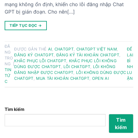
mạng không ổn định, khiến cho lỗi đăng nhập Chat
GPT bị gián đoạn. Cho nên[…]
TIẾP TỤC ĐỌC
→
ĐĂ
ĐƯỢC GẮN THẺ
AI
,
CHATGPT
,
CHATGPT VIỆT NAM
,
ĐỂ
NG
ĐĂNG KÝ CHATGPT
,
ĐĂNG KÝ TÀI KHOẢN CHATGPT
,
LẠI
TRO
KHẮC PHỤC LỖI CHATGPT
,
KHẮC PHỤC LỖI KHÔNG
BÌ
NG
|
DÙNG ĐƯỢC CHATGPT
,
LỖI CHATGPT
,
LỖI KHÔNG
NH
TIN
ĐĂNG NHẬP ĐƯỢC CHATGPT
,
LỖI KHÔNG DÙNG ĐƯỢC
LU
TỨ
CHATGPT
,
MUA TÀI KHOẢN CHATGPT
,
OPEN AI
ẬN
C
Tìm kiếm
Tìm
kiếm