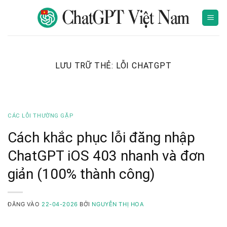
Bỏ
qua
nội
dung
LƯU TRỮ THẺ:
LỖI CHATGPT
CÁC LỖI THƯỜNG GẶP
Cách khắc phục lỗi đăng nhập
ChatGPT iOS 403 nhanh và đơn
giản (100% thành công)
ĐĂNG VÀO
22-04-2026
BỞI
NGUYỄN THỊ HOA