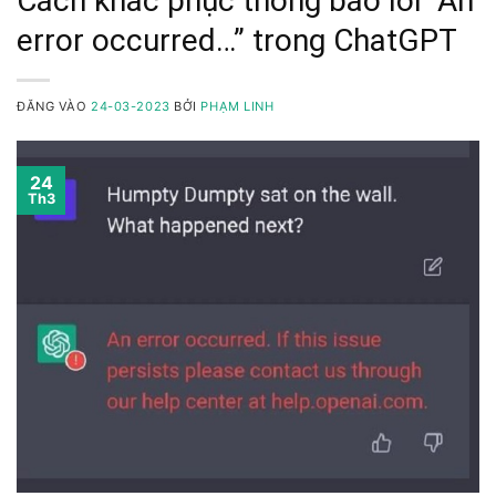
Cách khắc phục thông báo lỗi “An
error occurred…” trong ChatGPT
ĐĂNG VÀO
24-03-2023
BỞI
PHẠM LINH
24
Th3