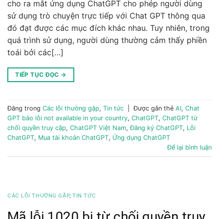
cho ra mắt ứng dụng ChatGPT cho phép người dùng
sử dụng trò chuyện trực tiếp với Chat GPT thông qua
đó đạt được các mục đích khác nhau. Tuy nhiên, trong
quá trình sử dụng, người dùng thường cảm thấy phiền
toái bởi các[…]
TIẾP TỤC ĐỌC
→
Đăng trong
Các lỗi thường gặp
,
Tin tức
|
Được gắn thẻ
AI
,
Chat
GPT báo lỗi not available in your country
,
ChatGPT
,
ChatGPT từ
chối quyền truy cập
,
ChatGPT Việt Nam
,
Đăng ký ChatGPT
,
Lỗi
ChatGPT
,
Mua tài khoản ChatGPT
,
Ứng dụng ChatGPT
Để lại bình luận
CÁC LỖI THƯỜNG GẶP
,
TIN TỨC
Mã lỗi 1020 bị từ chối quyền truy