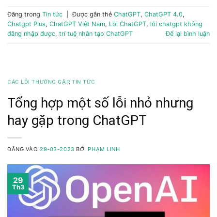
Đăng trong
Tin tức
|
Được gắn thẻ
ChatGPT
,
ChatGPT 4.0
,
Chatgpt Plus
,
ChatGPT Việt Nam
,
Lỗi ChatGPT
,
lỗi chatgpt không
đăng nhập được
,
trí tuệ nhân tạo ChatGPT
Để lại bình luận
CÁC LỖI THƯỜNG GẶP
,
TIN TỨC
Tổng hợp một số lỗi nhỏ nhưng
hay gặp trong ChatGPT
ĐĂNG VÀO
29-03-2023
BỞI
PHẠM LINH
29
Th3