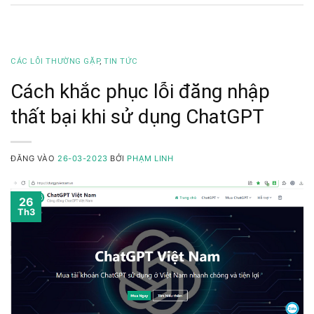
CÁC LỖI THƯỜNG GẶP
,
TIN TỨC
Cách khắc phục lỗi đăng nhập
thất bại khi sử dụng ChatGPT
ĐĂNG VÀO
26-03-2023
BỞI
PHẠM LINH
26
Th3