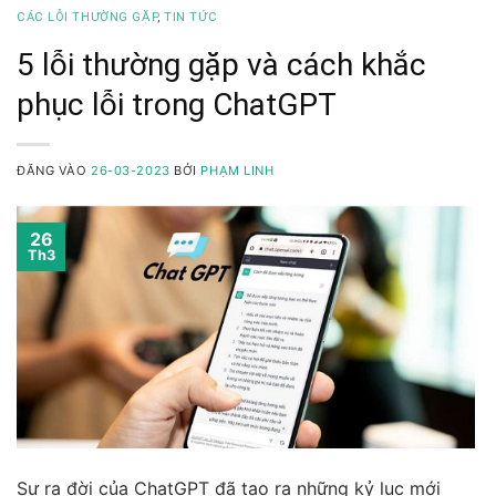
CÁC LỖI THƯỜNG GẶP
,
TIN TỨC
5 lỗi thường gặp và cách khắc
phục lỗi trong ChatGPT
ĐĂNG VÀO
26-03-2023
BỞI
PHẠM LINH
26
Th3
Sự ra đời của ChatGPT đã tạo ra những kỷ lục mới