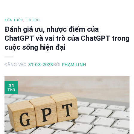
KIẾN THỨC
,
TIN TỨC
Đánh giá ưu, nhược điểm của
ChatGPT và vai trò của ChatGPT trong
cuộc sống hiện đại
ĐĂNG VÀO
31-03-2023
BỞI
PHẠM LINH
31
Th3