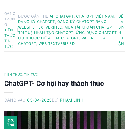
ĐĂNG
ĐƯỢC GẮN THẺ
AI
,
CHATGPT
,
CHATGPT VIỆT NAM
,
ĐỂ
TRON
ĐĂNG KÝ CHATGPT
,
ĐĂNG KÝ CHATGPT BẰNG
LẠI
G
WEBSITE TEXTVERIFIED
,
MUA TÀI KHOẢN CHATGPT
,
BÌN
KIẾN
|
TRÍ TUỆ NHÂN TẠO CHATGPT
,
ỨNG DỤNG CHATGPT
,
H
THỨC
,
ƯU NHƯỢC ĐIỂM CỦA CHATGPT
,
VAI TRÒ CỦA
LU
TIN
CHATGPT
,
WEB TEXTVERIFIED
ẬN
TỨC
KIẾN THỨC
,
TIN TỨC
ChatGPT- Cơ hội hay thách thức
ĐĂNG VÀO
03-04-2023
BỞI
PHẠM LINH
03
Th4