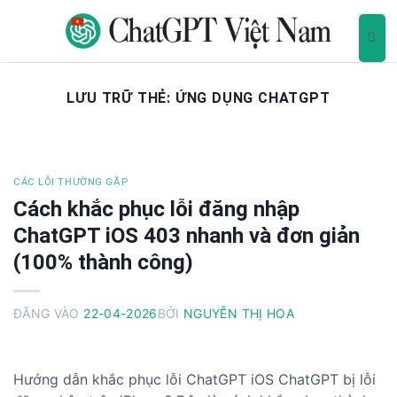
B
ỏ
q
u
a
LƯU TRỮ THẺ:
ỨNG DỤNG CHATGPT
n
ộ
i
d
CÁC LỖI THƯỜNG GẶP
u
Cách khắc phục lỗi đăng nhập
n
ChatGPT iOS 403 nhanh và đơn giản
g
(100% thành công)
ĐĂNG VÀO
22-04-2026
BỞI
NGUYỄN THỊ HOA
Hướng dẫn khắc phục lỗi ChatGPT iOS ChatGPT bị lỗi