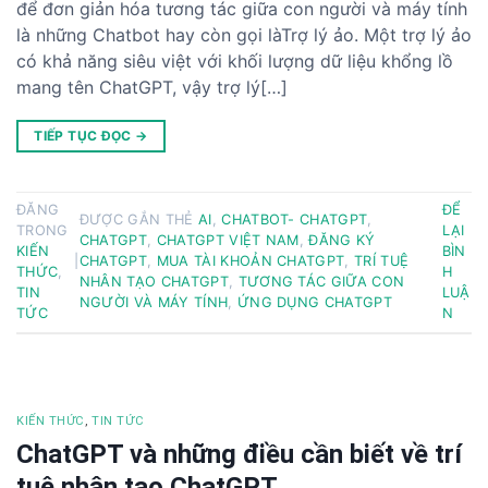
để đơn giản hóa tương tác giữa con người và máy tính
là những Chatbot hay còn gọi làTrợ lý ảo. Một trợ lý ảo
có khả năng siêu việt với khối lượng dữ liệu khổng lồ
mang tên ChatGPT, vậy trợ lý[…]
TIẾP TỤC ĐỌC
→
ĐĂNG
ĐỂ
ĐƯỢC GẮN THẺ
AI
,
CHATBOT- CHATGPT
,
TRONG
LẠI
CHATGPT
,
CHATGPT VIỆT NAM
,
ĐĂNG KÝ
KIẾN
BÌN
|
CHATGPT
,
MUA TÀI KHOẢN CHATGPT
,
TRÍ TUỆ
THỨC
,
H
NHÂN TẠO CHATGPT
,
TƯƠNG TÁC GIỮA CON
TIN
LUẬ
NGƯỜI VÀ MÁY TÍNH
,
ỨNG DỤNG CHATGPT
TỨC
N
KIẾN THỨC
,
TIN TỨC
ChatGPT và những điều cần biết về trí
tuệ nhân tạo ChatGPT