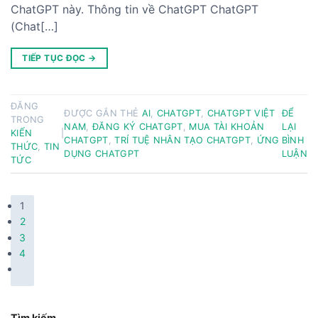
ChatGPT này. Thông tin về ChatGPT ChatGPT
(Chat[…]
TIẾP TỤC ĐỌC
→
ĐĂNG
ĐƯỢC GẮN THẺ
AI
,
CHATGPT
,
CHATGPT VIỆT
ĐỂ
TRONG
NAM
,
ĐĂNG KÝ CHATGPT
,
MUA TÀI KHOẢN
LẠI
KIẾN
|
CHATGPT
,
TRÍ TUỆ NHÂN TẠO CHATGPT
,
ỨNG
BÌNH
THỨC
,
TIN
DỤNG CHATGPT
LUẬN
TỨC
1
2
3
4
Tìm kiếm