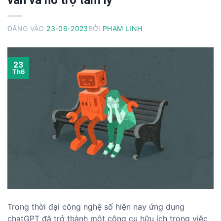
vấn và hỗ trợ tâm lý
ĐĂNG VÀO
23-06-2023
BỞI
PHẠM LINH
23
Th6
Trong thời đại công nghệ số hiện nay ứng dụng
chatGPT đã trở thành một công cụ hữu ích trong việc