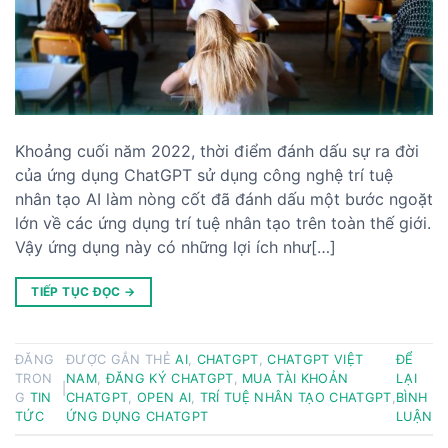
Khoảng cuối năm 2022, thời điểm đánh dấu sự ra đời
của ứng dụng ChatGPT sử dụng công nghệ trí tuệ
nhân tạo AI làm nòng cốt đã đánh dấu một bước ngoặt
lớn về các ứng dụng trí tuệ nhân tạo trên toàn thế giới.
Vậy ứng dụng này có những lợi ích như[…]
TIẾP TỤC ĐỌC
→
ĐĂNG
ĐƯỢC GẮN THẺ
AI
,
CHATGPT
,
CHATGPT VIỆT
ĐỂ
TRON
NAM
,
ĐĂNG KÝ CHATGPT
,
MUA TÀI KHOẢN
LẠI
|
G
TIN
CHATGPT
,
OPEN AI
,
TRÍ TUỆ NHÂN TẠO CHATGPT
,
BÌNH
TỨC
ỨNG DỤNG CHATGPT
LUẬN