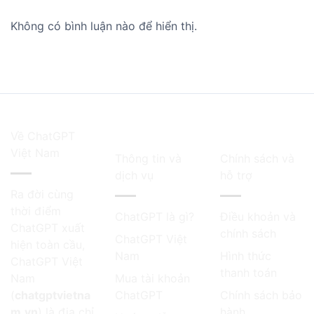
Không có bình luận nào để hiển thị.
Về ChatGPT
Việt Nam
Thông tin và
Chính sách và
dịch vụ
hỗ trợ
Ra đời cùng
thời điểm
ChatGPT là gì?
Điều khoản và
ChatGPT
xuất
chính sách
ChatGPT Việt
hiện toàn cầu,
Nam
Hình thức
ChatGPT Việt
thanh toán
Nam
Mua tài khoản
(
chatgptvietna
ChatGPT
Chính sách bảo
m.vn
) là địa chỉ
hành