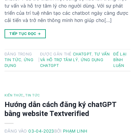
tư vấn và hỗ trợ tâm lý cho người dùng. Với sự phát
triển của trí tuệ nhân tạo các chatbot ngày càng được
cải tiến và trở nên thông minh hơn giúp cho[…]
TIẾP TỤC ĐỌC
→
ĐĂNG TRONG
ĐƯỢC GẮN THẺ
CHATGPT
,
TƯ VẤN
ĐỂ LẠI
TIN TỨC
,
ỨNG
|
VÀ HỖ TRỢ TÂM LÝ
,
ỨNG DỤNG
BÌNH
DỤNG
CHATGPT
LUẬN
KIẾN THỨC
,
TIN TỨC
Hướng dẫn cách đăng ký chatGPT
bằng website Textverified
ĐĂNG VÀO
03-04-2023
BỞI
PHẠM LINH