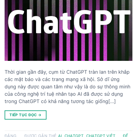
Thời gian gần đây, cụm từ ChatGPT tràn lan trên khắp
các mặt báo và các trang mạng xã hội. Sở dĩ ứng
dụng này được quan tâm như vậy là do sự thông minh
của công nghệ trí tuệ nhân tạo AI đã được sử dụng
trong ChatGPT có khả năng tương tác giống[…]
TIẾP TỤC ĐỌC
→
ĐĂNG
ĐƯỢC GẮN THẺ
AI
,
CHATGPT
,
CHATGPT VIỆT
ĐỂ