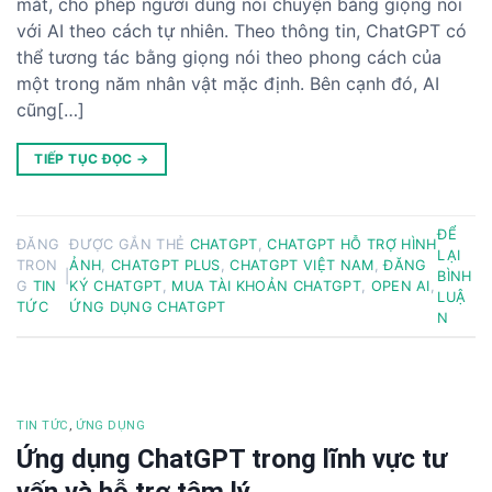
mắt, cho phép người dùng nói chuyện bằng giọng nói
với AI theo cách tự nhiên. Theo thông tin, ChatGPT có
thể tương tác bằng giọng nói theo phong cách của
một trong năm nhân vật mặc định. Bên cạnh đó, AI
cũng[…]
TIẾP TỤC ĐỌC
→
ĐỂ
ĐĂNG
ĐƯỢC GẮN THẺ
CHATGPT
,
CHATGPT HỖ TRỢ HÌNH
LẠI
TRON
ẢNH
,
CHATGPT PLUS
,
CHATGPT VIỆT NAM
,
ĐĂNG
|
BÌNH
G
TIN
KÝ CHATGPT
,
MUA TÀI KHOẢN CHATGPT
,
OPEN AI
,
LUẬ
TỨC
ỨNG DỤNG CHATGPT
N
TIN TỨC
,
ỨNG DỤNG
Ứng dụng ChatGPT trong lĩnh vực tư