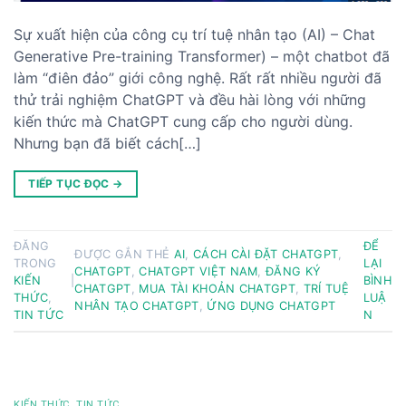
Sự xuất hiện của công cụ trí tuệ nhân tạo (AI) – Chat
Generative Pre-training Transformer) – một chatbot đã
làm “điên đảo” giới công nghệ. Rất rất nhiều người đã
thử trải nghiệm ChatGPT và đều hài lòng với những
kiến thức mà ChatGPT cung cấp cho người dùng.
Nhưng bạn đã biết cách[…]
TIẾP TỤC ĐỌC
→
ĐĂNG
ĐỂ
ĐƯỢC GẮN THẺ
AI
,
CÁCH CÀI ĐẶT CHATGPT
,
TRONG
LẠI
CHATGPT
,
CHATGPT VIỆT NAM
,
ĐĂNG KÝ
KIẾN
|
BÌNH
CHATGPT
,
MUA TÀI KHOẢN CHATGPT
,
TRÍ TUỆ
THỨC
,
LUẬ
NHÂN TẠO CHATGPT
,
ỨNG DỤNG CHATGPT
TIN TỨC
N
KIẾN THỨC
,
TIN TỨC