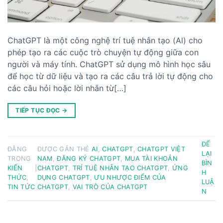
ChatGPT là một công nghệ trí tuệ nhân tạo (Al) cho
phép tạo ra các cuộc trò chuyện tự động giữa con
người và máy tính. ChatGPT sử dụng mô hình học sâu
để học từ dữ liệu và tạo ra các câu trả lời tự động cho
các câu hỏi hoặc lời nhắn từ[…]
TIẾP TỤC ĐỌC
→
ĐỂ
ĐĂNG
ĐƯỢC GẮN THẺ
AI
,
CHATGPT
,
CHATGPT VIỆT
LẠI
TRONG
NAM
,
ĐĂNG KÝ CHATGPT
,
MUA TÀI KHOẢN
BÌN
KIẾN
|
CHATGPT
,
TRÍ TUỆ NHÂN TẠO CHATGPT
,
ỨNG
H
THỨC
,
DỤNG CHATGPT
,
ƯU NHƯỢC ĐIỂM CỦA
LUẬ
TIN TỨC
CHATGPT
,
VAI TRÒ CỦA CHATGPT
N