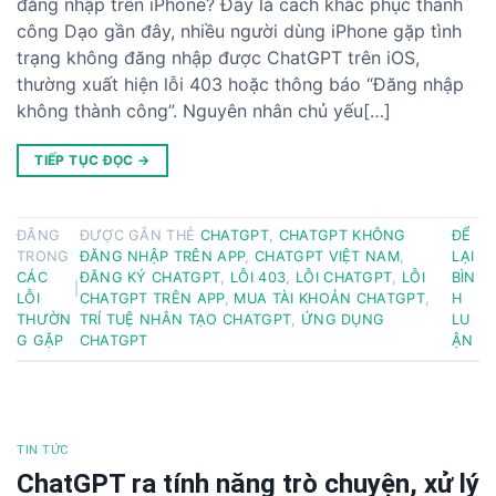
đăng nhập trên iPhone? Đây là cách khắc phục thành
công Dạo gần đây, nhiều người dùng iPhone gặp tình
trạng không đăng nhập được ChatGPT trên iOS,
thường xuất hiện lỗi 403 hoặc thông báo “Đăng nhập
không thành công”. Nguyên nhân chủ yếu[…]
TIẾP TỤC ĐỌC
→
ĐĂNG
ĐƯỢC GẮN THẺ
CHATGPT
,
CHATGPT KHÔNG
ĐỂ
TRONG
ĐĂNG NHẬP TRÊN APP
,
CHATGPT VIỆT NAM
,
LẠI
CÁC
ĐĂNG KÝ CHATGPT
,
LỖI 403
,
LỖI CHATGPT
,
LỖI
BÌN
|
LỖI
CHATGPT TRÊN APP
,
MUA TÀI KHOẢN CHATGPT
,
H
THƯỜN
TRÍ TUỆ NHÂN TẠO CHATGPT
,
ỨNG DỤNG
LU
G GẶP
CHATGPT
ẬN
TIN TỨC
ChatGPT ra tính năng trò chuyện, xử lý