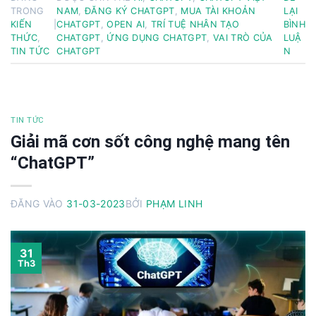
TRONG
NAM
,
ĐĂNG KÝ CHATGPT
,
MUA TÀI KHOẢN
LẠI
KIẾN
|
CHATGPT
,
OPEN AI
,
TRÍ TUỆ NHÂN TẠO
BÌNH
THỨC
,
CHATGPT
,
ỨNG DỤNG CHATGPT
,
VAI TRÒ CỦA
LUẬ
TIN TỨC
CHATGPT
N
TIN TỨC
Giải mã cơn sốt công nghệ mang tên
“ChatGPT”
ĐĂNG VÀO
31-03-2023
BỞI
PHẠM LINH
31
Th3